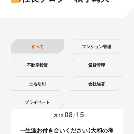
書籍・メディア
お知らせ
セミナー
採⽤情報
大和財託の意志
コラム
すべて
マンション管理
社⻑ブログ
不動産を売りたい方
不動産投資
賃貸管理
会社情報
土地活用
会社経営
代表メッセージ
プライベート
08
15
会社経営
/
2013
まずは無料で相談
一生涯お付き合いください【大和の考