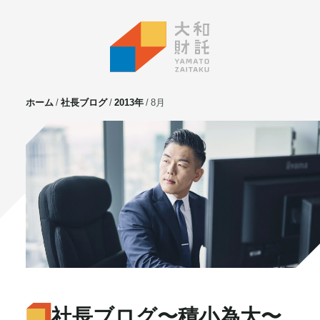
ホーム
社長ブログ
2013年
8月
サービス
不動産投資
⼟地活⽤
マンション管理
賃貸管理
実需用戸建・マンション
ホテル事業
お客様の声
プライベート相談
社長ブログ
〜積小為大〜