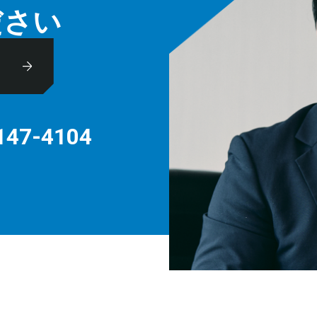
ださい
休
147-4104