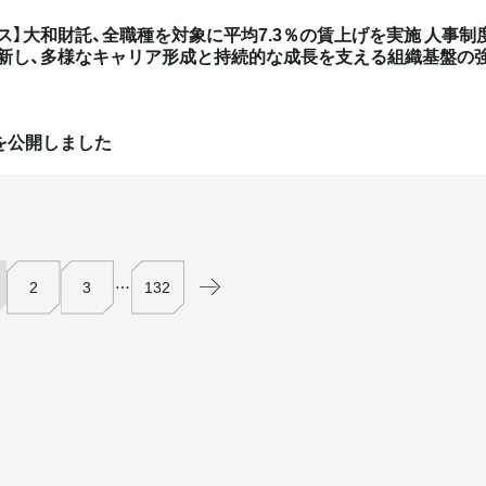
ス】大和財託、全職種を対象に平均7.3％の賃上げを実施​ 人事制
新し、​多様なキャリア形成と持続的な成長を支える組織基盤の
eを公開しました
2
3
…
132