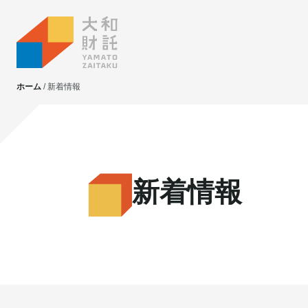
ホーム
新着情報
大和財託独自の
大和財託独自の
資産価値共創サービス
資産価値共創サービス
新着情報
不動産投資
不動産投資
賃貸管理
賃貸管理
土地活用
土地活用