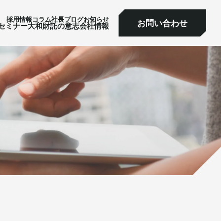
採⽤情報
コラム
社⻑ブログ
お知らせ
お問い合わせ
ミナー
大和財託の意志
会社情報
お問い合わせ
セミナー
大和財託の意志
会社情報
サービス一覧へ
サービス一覧へ