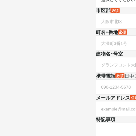
市区郡
必須
町名・番地
必須
建物名・号室
携帯電話
日中
必須
メールアドレス
必
特記事項