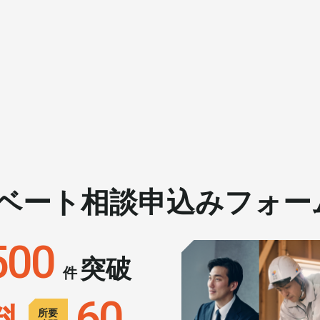
ベート相談申込みフォー
実需用戸建・マンション
ホテル事業
500
突破
件
60
料
所要