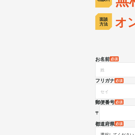
オ
面談
方法
お名前
必須
フリガナ
必須
郵便番号
必須
〒
都道府県
必須