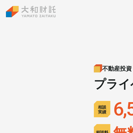
大和財託独自の
資産価値共創サービス
不動産投資
プライ
不動産投資
賃貸管理
6,
土地活用
相談
実績
無
相談料