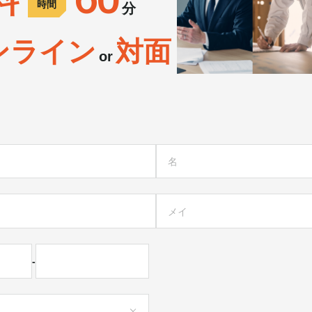
時間
分
ンライン
対面
or
-