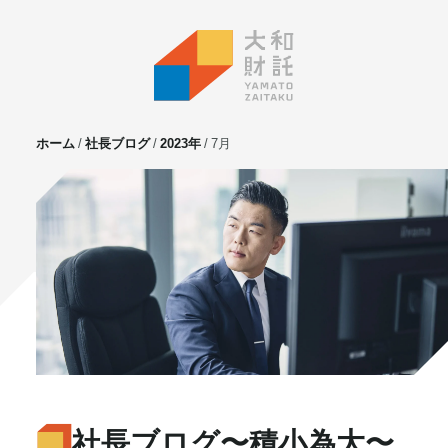
ホーム
社長ブログ
2023年
7月
サービス
不動産投資
⼟地活⽤
マンション管理
賃貸管理
実需用戸建・マンション
ホテル事業
お客様の声
プライベート相談
社長ブログ
〜積小為大〜