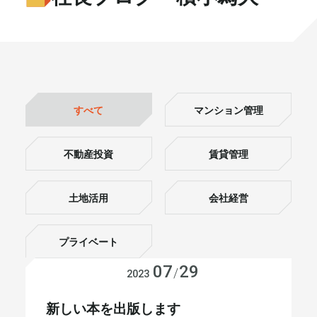
書籍・メディア
お知らせ
セミナー
採⽤情報
大和財託の意志
コラム
すべて
マンション管理
社⻑ブログ
不動産を売りたい方
不動産投資
賃貸管理
会社情報
土地活用
会社経営
代表メッセージ
プライベート
07
29
会社経営
/
2023
まずは無料で相談
新しい本を出版します