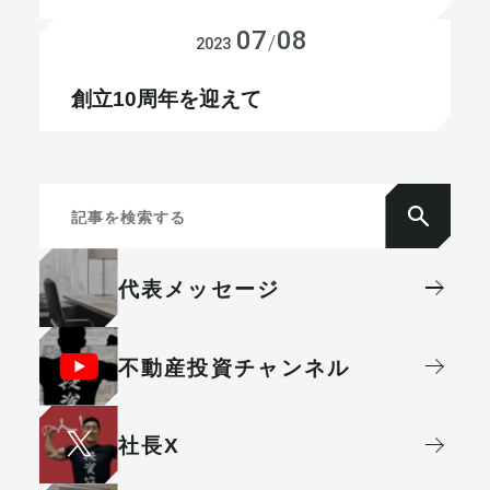
07
08
メールマガジン
会社経営
/
2023
創立10周年を迎えて
代表メッセージ
不動産投資
チャンネル
社⻑X