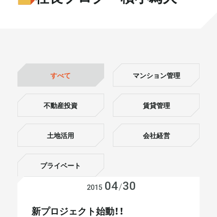
書籍・メディア
お知らせ
セミナー
採⽤情報
大和財託の意志
コラム
すべて
マンション管理
社⻑ブログ
不動産を売りたい方
不動産投資
賃貸管理
会社情報
土地活用
会社経営
代表メッセージ
プライベート
04
30
会社経営
/
2015
まずは無料で相談
新プロジェクト始動！！