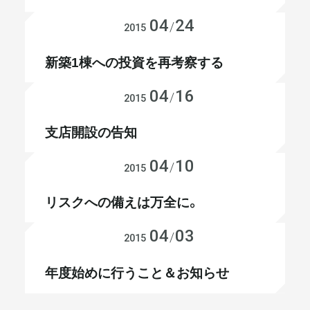
04
24
メールマガジン
不動産投資
/
2015
新築1棟への投資を再考察する
04
16
会社経営
/
2015
支店開設の告知
04
10
賃貸管理
/
2015
リスクへの備えは万全に。
04
03
不動産投資
/
2015
年度始めに行うこと＆お知らせ