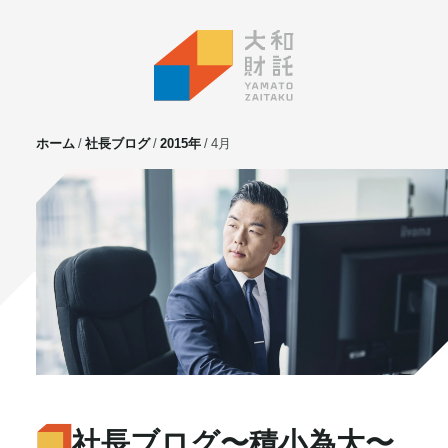
ホーム
社長ブログ
2015年
4月
サービス
不動産投資
⼟地活⽤
マンション管理
賃貸管理
実需用戸建・マンション
ホテル事業
お客様の声
プライベート相談
社長ブログ
〜積小為大〜