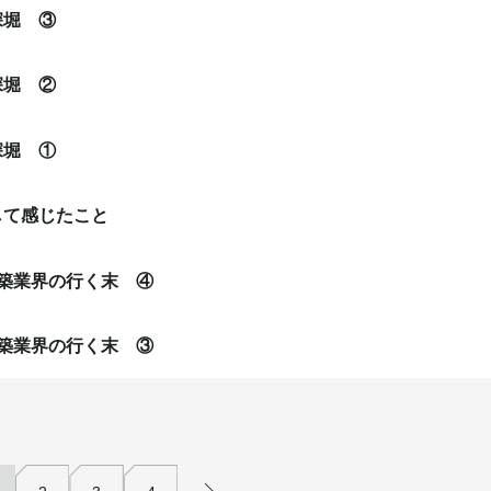
深堀 ③
深堀 ②
深堀 ①
して感じたこと
築業界の行く末 ④
築業界の行く末 ③