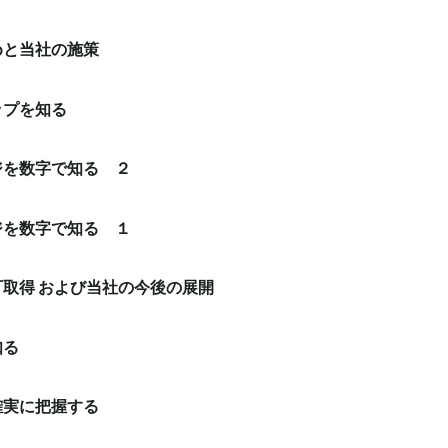
めと当社の施策
ップを知る
ジを数字で知る ２
ジを数字で知る １
取得 および当社の今後の展開
知る
確実に把握する