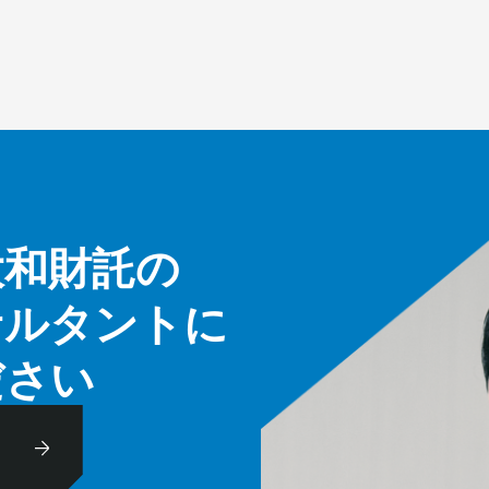
大和財託の
サルタントに
ださい
休