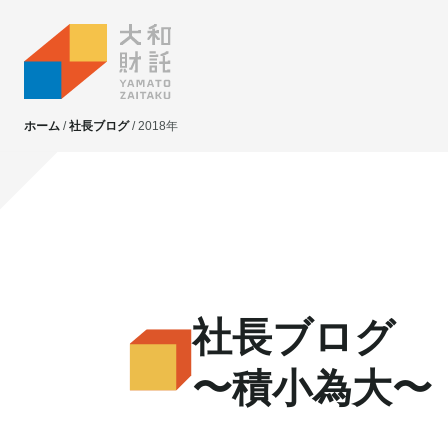
ホーム
社長ブログ
2018年
大和財託独自の
大和財託独自の
資産価値共創サービス
資産価値共創サービス
不動産投資
不動産投資
社長ブログ
賃貸管理
賃貸管理
土地活用
土地活用
〜積小為大〜