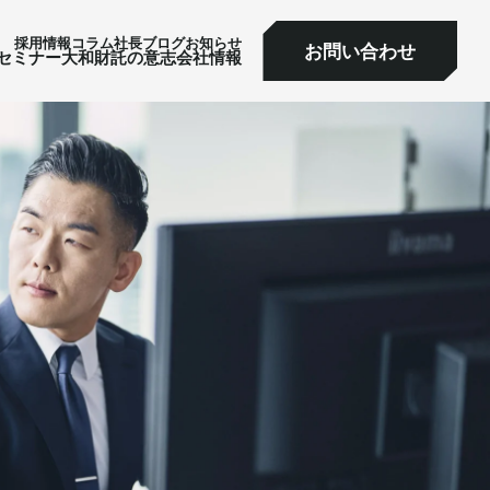
採⽤情報
コラム
社⻑ブログ
お知らせ
お問い合わせ
ミナー
大和財託の意志
会社情報
お問い合わせ
セミナー
大和財託の意志
会社情報
サービス一覧へ
サービス一覧へ