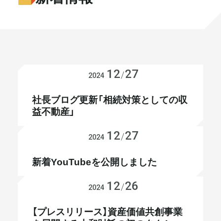
書籍・メディア
お知らせ
セミナー
採⽤情報
大和財託の意志
コラム
12
27
お知らせ
/
2024
社⻑ブログ
不動産を売りたい方
社長ブログ更新「相続対策としての収
益不動産」
会社情報
12
27
YouTube
/
2024
代表メッセージ
新着YouTubeを公開しました
12
26
プレスリリース
/
2024
まずは無料で相談
【プレスリリース】資産価値共創事業