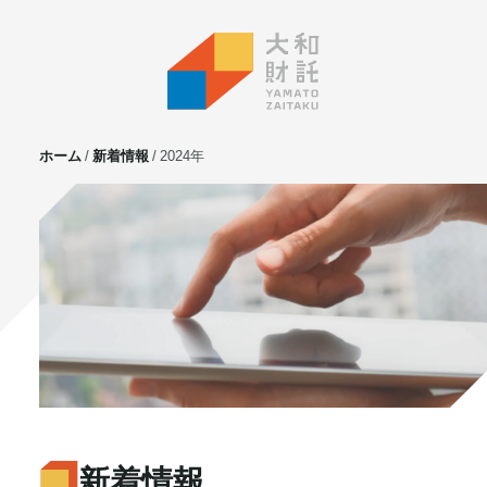
ホーム
新着情報
2024年
サービス
不動産投資
⼟地活⽤
マンション管理
賃貸管理
実需用戸建・マンション
ホテル事業
お客様の声
プライベート相談
新着情報