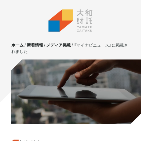
ホーム
新着情報
メディア掲載
『マイナビニュース』に掲載さ
れました
サービス
不動産投資
⼟地活⽤
マンション管理
賃貸管理
実需用戸建・マンション
ホテル事業
お客様の声
プライベート相談