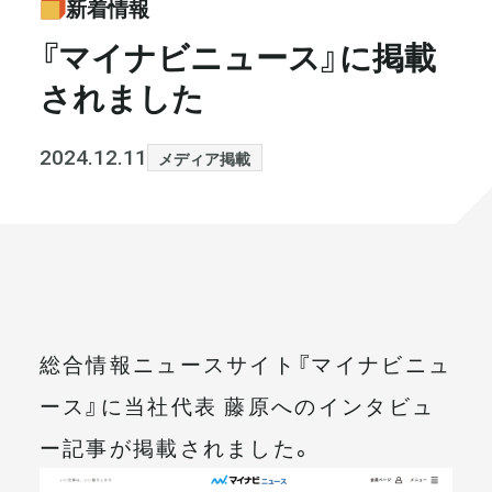
新着情報
書籍・メディア
お知らせ
『マイナビニュース』に掲載
されました
セミナー
採⽤情報
大和財託の意志
コラム
2024.12.11
メディア掲載
社⻑ブログ
不動産を売りたい方
会社情報
代表メッセージ
総合情報ニュースサイト『マイナビニュ
ース』に当社代表 藤原へのインタビュ
まずは無料で相談
ー記事が掲載されました。