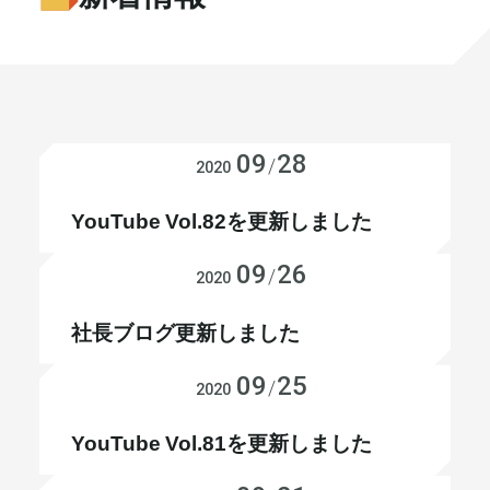
書籍・メディア
お知らせ
セミナー
採⽤情報
大和財託の意志
コラム
09
28
お知らせ
/
2020
社⻑ブログ
不動産を売りたい方
YouTube Vol.82を更新しました
会社情報
09
26
お知らせ
/
2020
代表メッセージ
社長ブログ更新しました
09
25
お知らせ
/
2020
まずは無料で相談
YouTube Vol.81を更新しました