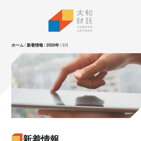
ホーム
新着情報
2020年
9月
サービス
不動産投資
⼟地活⽤
マンション管理
賃貸管理
実需用戸建・マンション
ホテル事業
お客様の声
プライベート相談
新着情報