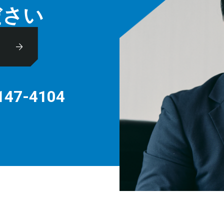
ださい
休
147-4104