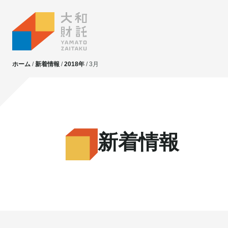
ホーム
新着情報
2018年
3月
大和財託独自の
大和財託独自の
資産価値共創サービス
資産価値共創サービス
新着情報
不動産投資
不動産投資
賃貸管理
賃貸管理
土地活用
土地活用