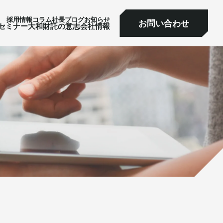
採⽤情報
コラム
社⻑ブログ
お知らせ
お問い合わせ
ミナー
大和財託の意志
会社情報
お問い合わせ
セミナー
大和財託の意志
会社情報
サービス一覧へ
サービス一覧へ