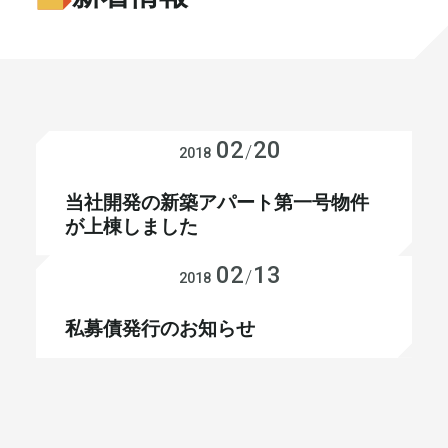
書籍・メディア
お知らせ
セミナー
採⽤情報
大和財託の意志
コラム
02
20
お知らせ
/
2018
社⻑ブログ
不動産を売りたい方
当社開発の新築アパート第一号物件
が上棟しました
会社情報
02
13
お知らせ
/
2018
代表メッセージ
私募債発行のお知らせ
まずは無料で相談