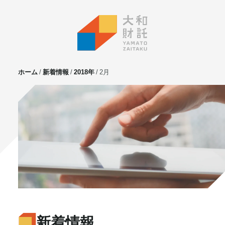
ホーム
新着情報
2018年
2月
サービス
不動産投資
⼟地活⽤
マンション管理
賃貸管理
実需用戸建・マンション
ホテル事業
お客様の声
プライベート相談
新着情報