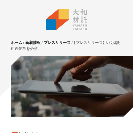
ホーム
新着情報
プレスリリース
【プレスリリース】大和財託
紺綬褒章を受章
サービス
不動産投資
⼟地活⽤
マンション管理
賃貸管理
実需用戸建・マンション
ホテル事業
お客様の声
プライベート相談