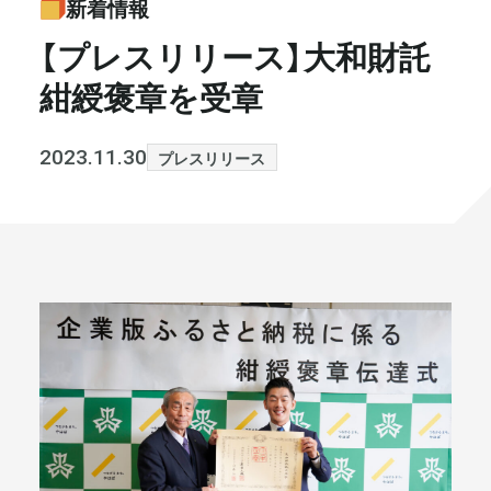
新着情報
書籍・メディア
お知らせ
【プレスリリース】大和財託
紺綬褒章を受章
セミナー
採⽤情報
大和財託の意志
コラム
2023.11.30
プレスリリース
社⻑ブログ
不動産を売りたい方
会社情報
代表メッセージ
まずは無料で相談