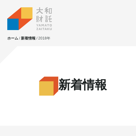
ホーム
新着情報
2018年
大和財託独自の
大和財託独自の
資産価値共創サービス
資産価値共創サービス
新着情報
不動産投資
不動産投資
賃貸管理
賃貸管理
土地活用
土地活用