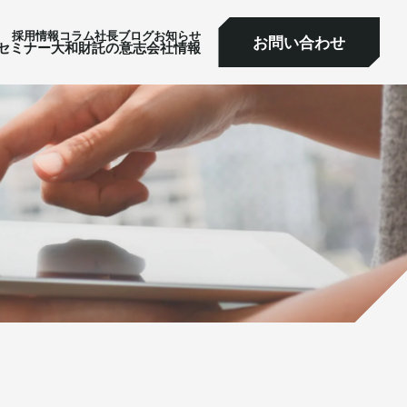
採⽤情報
コラム
社⻑ブログ
お知らせ
お問い合わせ
ミナー
大和財託の意志
会社情報
お問い合わせ
セミナー
大和財託の意志
会社情報
サービス一覧へ
サービス一覧へ