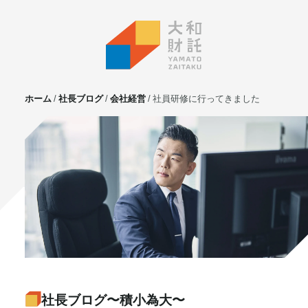
ホーム
社長ブログ
会社経営
社員研修に行ってきました
サービス
不動産投資
⼟地活⽤
マンション管理
賃貸管理
実需用戸建・マンション
ホテル事業
お客様の声
プライベート相談
社長ブログ〜積小為大〜