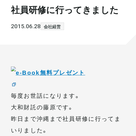
社員研修に行ってきました
書籍・メディア
お知らせ
セミナー
採⽤情報
2015.06.28
会社経営
大和財託の意志
コラム
社⻑ブログ
不動産を売りたい方
会社情報
代表メッセージ
毎度お世話になります。
大和財託の藤原です。
昨日まで沖縄まで社員研修に行ってま
まずは無料で相談
いりました。