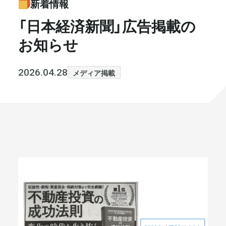
新着情報
書籍・メディア
お知らせ
「日本経済新聞」広告掲載の
お知らせ
セミナー
採⽤情報
大和財託の意志
コラム
2026.04.28
メディア掲載
社⻑ブログ
不動産を売りたい方
会社情報
代表メッセージ
まずは無料で相談