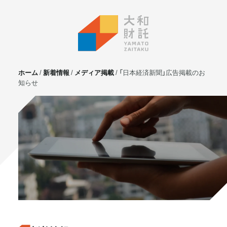
ホーム
新着情報
メディア掲載
「日本経済新聞」広告掲載のお
知らせ
サービス
不動産投資
⼟地活⽤
マンション管理
賃貸管理
実需用戸建・マンション
ホテル事業
お客様の声
プライベート相談