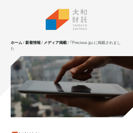
ホーム
新着情報
メディア掲載
『Precious.jp』に掲載されまし
た
サービス
不動産投資
⼟地活⽤
マンション管理
賃貸管理
実需用戸建・マンション
ホテル事業
お客様の声
プライベート相談