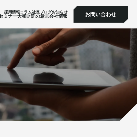
採⽤情報
コラム
社⻑ブログ
お知らせ
お問い合わせ
ミナー
大和財託の意志
会社情報
お問い合わせ
セミナー
大和財託の意志
会社情報
サービス一覧へ
サービス一覧へ