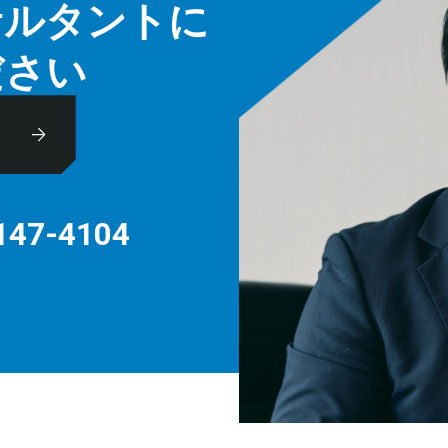
サルタントに
ださい
休
147-4104