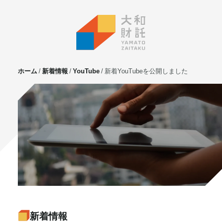
ホーム
新着情報
YouTube
新着YouTubeを公開しました
サービス
不動産投資
⼟地活⽤
マンション管理
賃貸管理
実需用戸建・マンション
ホテル事業
お客様の声
プライベート相談
新着情報