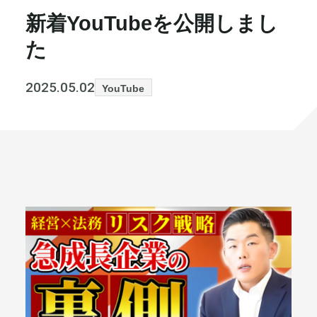
新着YouTubeを公開しまし
書籍・メディア
お知らせ
た
セミナー
採⽤情報
2025.05.02
YouTube
大和財託の意志
コラム
社⻑ブログ
不動産を売りたい方
会社情報
代表メッセージ
まずは無料で相談