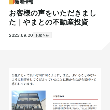
新着情報
書籍・メディア
お知らせ
お客様の声をいただきまし
た｜やまとの不動産投資
セミナー
採⽤情報
大和財託の意志
コラム
2023.09.20
お知らせ
社⻑ブログ
不動産を売りたい方
会社情報
代表メッセージ
まずは無料で相談