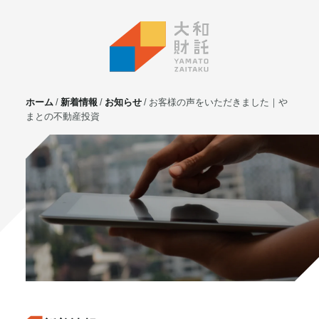
ホーム
新着情報
お知らせ
お客様の声をいただきました｜や
まとの不動産投資
サービス
不動産投資
⼟地活⽤
マンション管理
賃貸管理
実需用戸建・マンション
ホテル事業
お客様の声
プライベート相談