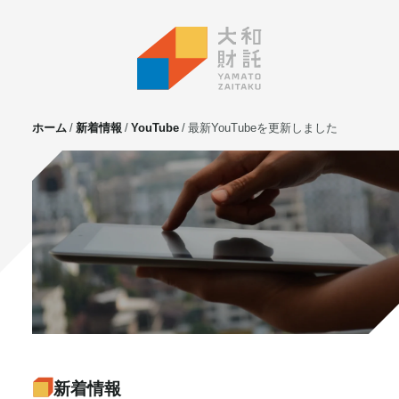
ホーム
新着情報
YouTube
最新YouTubeを更新しました
サービス
不動産投資
⼟地活⽤
マンション管理
賃貸管理
実需用戸建・マンション
ホテル事業
お客様の声
プライベート相談
新着情報