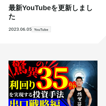
最新YouTubeを更新しまし
書籍・メディア
お知らせ
た
セミナー
採⽤情報
2023.06.05
YouTube
大和財託の意志
コラム
社⻑ブログ
不動産を売りたい方
会社情報
代表メッセージ
まずは無料で相談