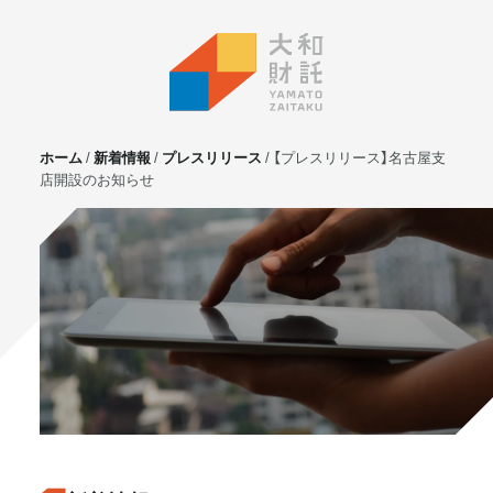
ホーム
新着情報
プレスリリース
【プレスリリース】名古屋支
店開設のお知らせ
サービス
不動産投資
⼟地活⽤
マンション管理
賃貸管理
実需用戸建・マンション
ホテル事業
お客様の声
プライベート相談