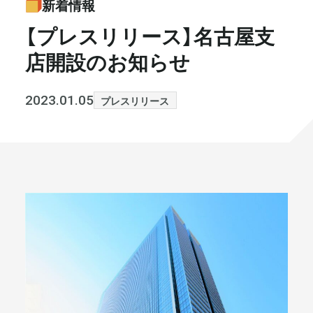
新着情報
書籍・メディア
お知らせ
【プレスリリース】名古屋支
店開設のお知らせ
セミナー
採⽤情報
大和財託の意志
コラム
2023.01.05
プレスリリース
社⻑ブログ
不動産を売りたい方
会社情報
代表メッセージ
まずは無料で相談