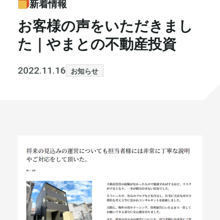
新着情報
書籍・メディア
お知らせ
お客様の声をいただきまし
た｜やまとの不動産投資
セミナー
採⽤情報
大和財託の意志
コラム
2022.11.16
お知らせ
社⻑ブログ
不動産を売りたい方
会社情報
代表メッセージ
まずは無料で相談