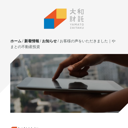
ホーム
新着情報
お知らせ
お客様の声をいただきました｜や
まとの不動産投資
サービス
不動産投資
⼟地活⽤
マンション管理
賃貸管理
実需用戸建・マンション
ホテル事業
お客様の声
プライベート相談