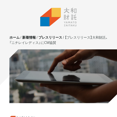
ホーム
新着情報
プレスリリース
【プレスリリース】大和財託、
『ニチレイレディス』にCM協賛
サービス
不動産投資
⼟地活⽤
マンション管理
賃貸管理
実需用戸建・マンション
ホテル事業
お客様の声
プライベート相談