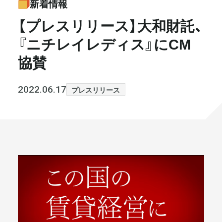
新着情報
書籍・メディア
お知らせ
【プレスリリース】大和財託、
『ニチレイレディス』にCM
セミナー
採⽤情報
協賛
大和財託の意志
コラム
2022.06.17
プレスリリース
社⻑ブログ
不動産を売りたい方
会社情報
代表メッセージ
まずは無料で相談