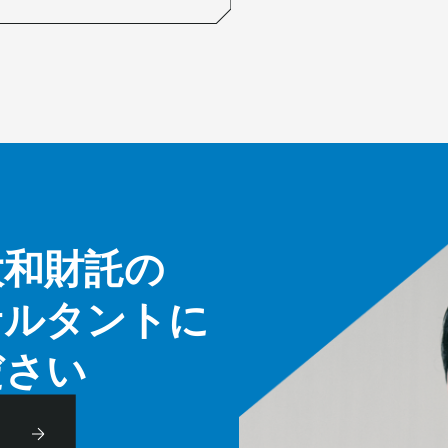
大和財託の
サルタントに
ださい