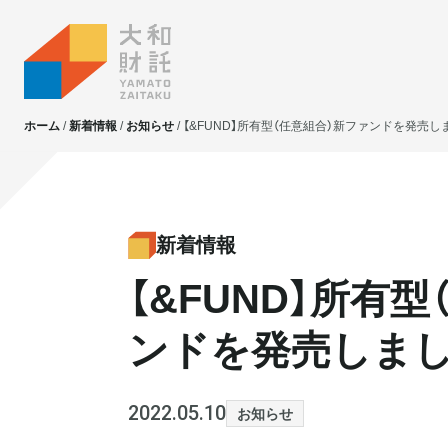
ホーム
新着情報
お知らせ
【&FUND】所有型（任意組合）新ファンドを発売し
大和財託独自の
大和財託独自の
資産価値共創サービス
資産価値共創サービス
新着情報
【&FUND】所有
不動産投資
不動産投資
賃貸管理
賃貸管理
ンドを発売しま
土地活用
土地活用
2022.05.10
お知らせ