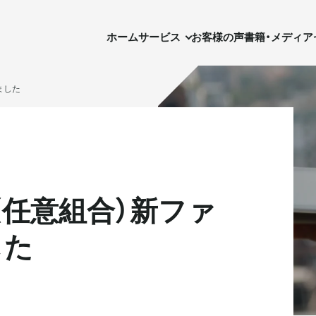
ホーム
サービス
お客様の声
書籍・メディア
セ
ホーム
サービス
お客様の声
書籍・メディア
ました
型（任意組合）新ファ
実需用戸建・マンション
実需用戸建・マンション
ホテル事業
ホテル事業
した