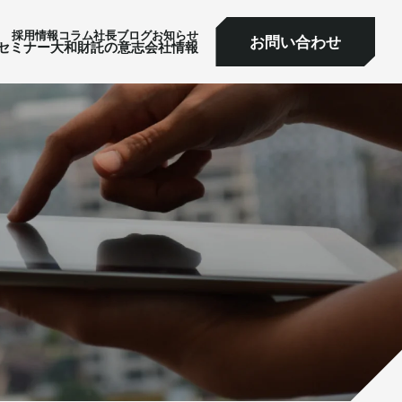
採⽤情報
コラム
社⻑ブログ
お知らせ
お問い合わせ
ミナー
大和財託の意志
会社情報
お問い合わせ
セミナー
大和財託の意志
会社情報
サービス一覧へ
サービス一覧へ