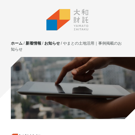
ホーム
新着情報
お知らせ
やまとの土地活用｜事例掲載のお
知らせ
サービス
不動産投資
⼟地活⽤
マンション管理
賃貸管理
実需用戸建・マンション
ホテル事業
お客様の声
プライベート相談