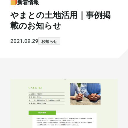
新着情報
書籍・メディア
お知らせ
やまとの土地活用｜事例掲
載のお知らせ
セミナー
採⽤情報
大和財託の意志
コラム
2021.09.29
お知らせ
社⻑ブログ
不動産を売りたい方
会社情報
代表メッセージ
まずは無料で相談