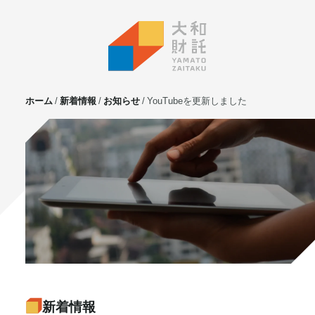
ホーム
新着情報
お知らせ
YouTubeを更新しました
サービス
不動産投資
⼟地活⽤
マンション管理
賃貸管理
実需用戸建・マンション
ホテル事業
お客様の声
プライベート相談
新着情報