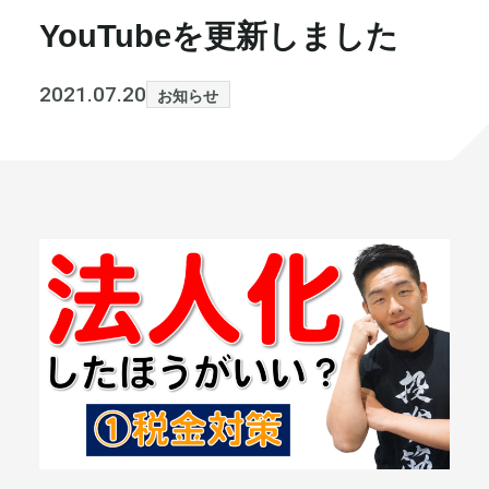
YouTubeを更新しました
書籍・メディア
お知らせ
セミナー
採⽤情報
2021.07.20
お知らせ
大和財託の意志
コラム
社⻑ブログ
不動産を売りたい方
会社情報
代表メッセージ
まずは無料で相談