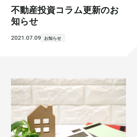
不動産投資コラム更新のお
書籍・メディア
お知らせ
知らせ
セミナー
採⽤情報
2021.07.09
お知らせ
大和財託の意志
コラム
社⻑ブログ
不動産を売りたい方
会社情報
代表メッセージ
まずは無料で相談