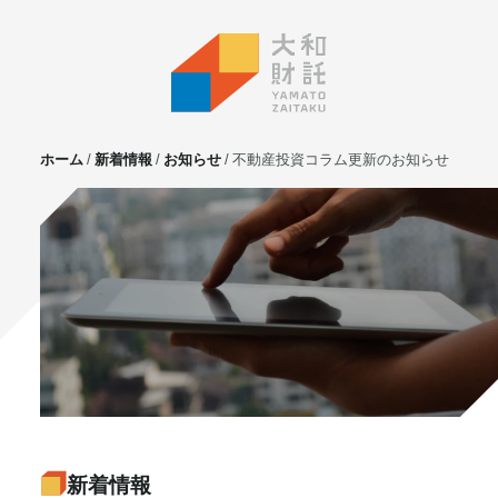
ホーム
新着情報
お知らせ
不動産投資コラム更新のお知らせ
サービス
不動産投資
⼟地活⽤
マンション管理
賃貸管理
実需用戸建・マンション
ホテル事業
お客様の声
プライベート相談
新着情報