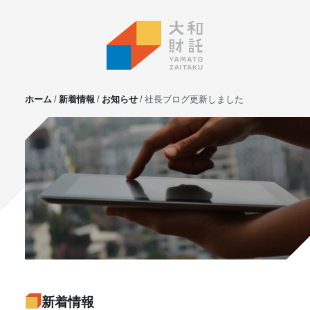
ホーム
新着情報
お知らせ
社長ブログ更新しました
サービス
不動産投資
⼟地活⽤
マンション管理
賃貸管理
実需用戸建・マンション
ホテル事業
お客様の声
プライベート相談
新着情報