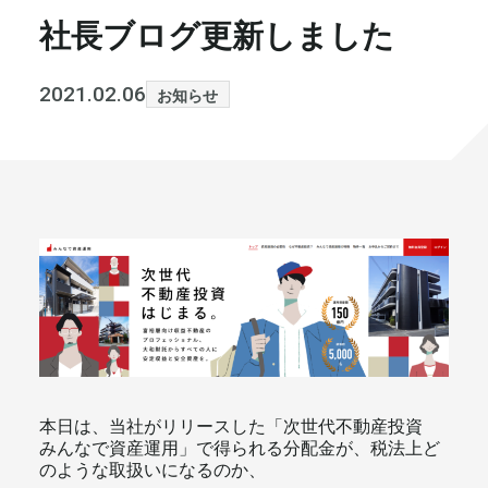
社長ブログ更新しました
書籍・メディア
お知らせ
セミナー
採⽤情報
2021.02.06
お知らせ
大和財託の意志
コラム
社⻑ブログ
不動産を売りたい方
会社情報
代表メッセージ
本日は、当社がリリースした「次世代不動産投資 
まずは無料で相談
みんなで資産運用」で得られる分配金が、税法上ど
のような取扱いになるのか、