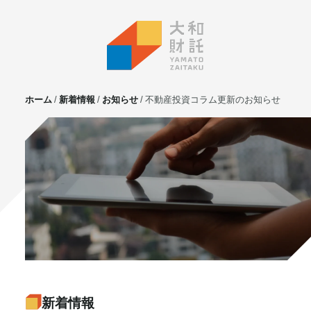
ホーム
新着情報
お知らせ
不動産投資コラム更新のお知らせ
サービス
不動産投資
⼟地活⽤
マンション管理
賃貸管理
実需用戸建・マンション
ホテル事業
お客様の声
プライベート相談
新着情報