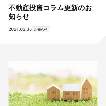
不動産投資コラム更新のお
書籍・メディア
お知らせ
知らせ
セミナー
採⽤情報
2021.02.05
お知らせ
大和財託の意志
コラム
社⻑ブログ
不動産を売りたい方
会社情報
代表メッセージ
まずは無料で相談