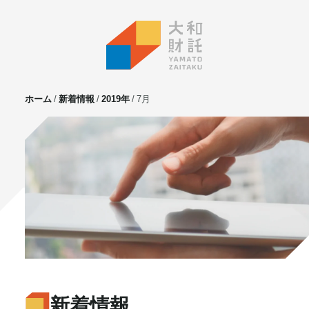
ホーム
新着情報
2019年
7月
サービス
不動産投資
⼟地活⽤
マンション管理
賃貸管理
実需用戸建・マンション
ホテル事業
お客様の声
プライベート相談
新着情報