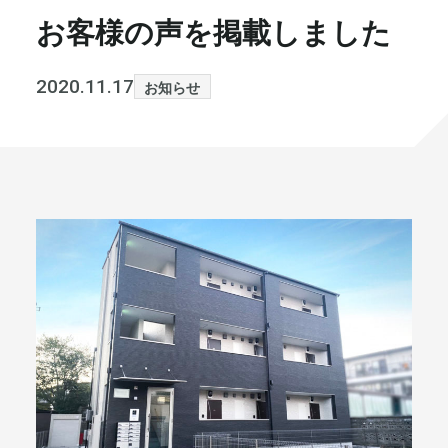
お客様の声を掲載しました
書籍・メディア
お知らせ
セミナー
採⽤情報
2020.11.17
お知らせ
大和財託の意志
コラム
社⻑ブログ
不動産を売りたい方
会社情報
代表メッセージ
まずは無料で相談