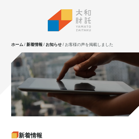
ホーム
新着情報
お知らせ
お客様の声を掲載しました
サービス
不動産投資
⼟地活⽤
マンション管理
賃貸管理
実需用戸建・マンション
ホテル事業
お客様の声
プライベート相談
新着情報