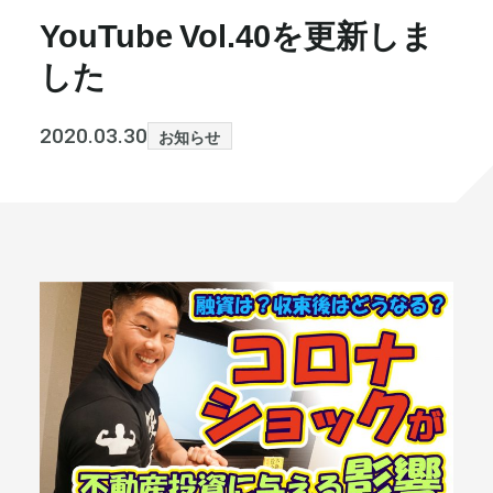
YouTube Vol.40を更新しま
書籍・メディア
お知らせ
した
セミナー
採⽤情報
2020.03.30
お知らせ
大和財託の意志
コラム
社⻑ブログ
不動産を売りたい方
会社情報
代表メッセージ
まずは無料で相談