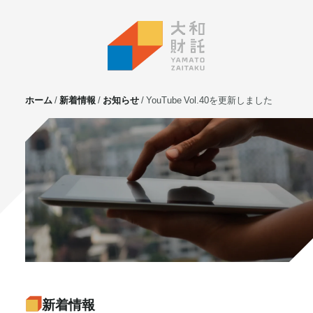
ホーム
新着情報
お知らせ
YouTube Vol.40を更新しました
サービス
不動産投資
⼟地活⽤
マンション管理
賃貸管理
実需用戸建・マンション
ホテル事業
お客様の声
プライベート相談
新着情報