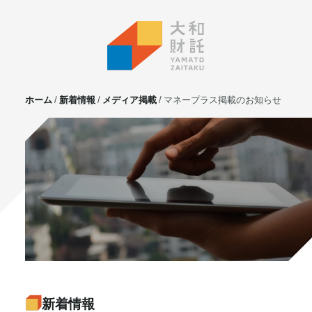
ホーム
新着情報
メディア掲載
マネープラス掲載のお知らせ
サービス
不動産投資
⼟地活⽤
マンション管理
賃貸管理
実需用戸建・マンション
ホテル事業
お客様の声
プライベート相談
新着情報