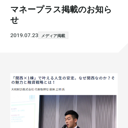
マネープラス掲載のお知ら
書籍・メディア
お知らせ
せ
セミナー
採⽤情報
2019.07.23
メディア掲載
大和財託の意志
コラム
社⻑ブログ
不動産を売りたい方
会社情報
代表メッセージ
まずは無料で相談