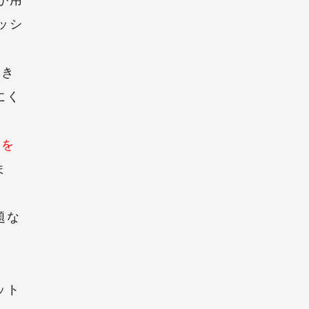
ッシ
てき
にく
枠を
ま
題な
ット