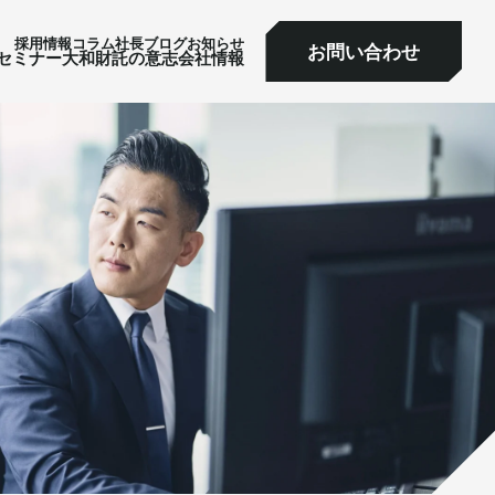
採⽤情報
コラム
社⻑ブログ
お知らせ
お問い合わせ
ミナー
大和財託の意志
会社情報
お問い合わせ
セミナー
大和財託の意志
会社情報
サービス一覧へ
サービス一覧へ