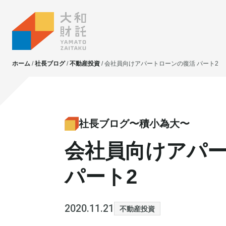
ホーム
社長ブログ
不動産投資
会社員向けアパートローンの復活 パート2
大和財託独自の
大和財託独自の
資産価値共創サービス
資産価値共創サービス
社長ブログ〜積小為大〜
会社員向けアパ
不動産投資
不動産投資
賃貸管理
賃貸管理
パート2
土地活用
土地活用
2020.11.21
不動産投資