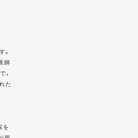
す。
医師
で、
れた
収を
が用