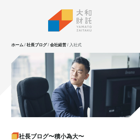
ホーム
社長ブログ
会社経営
入社式
サービス
不動産投資
⼟地活⽤
マンション管理
賃貸管理
実需用戸建・マンション
ホテル事業
お客様の声
プライベート相談
社長ブログ〜積小為大〜