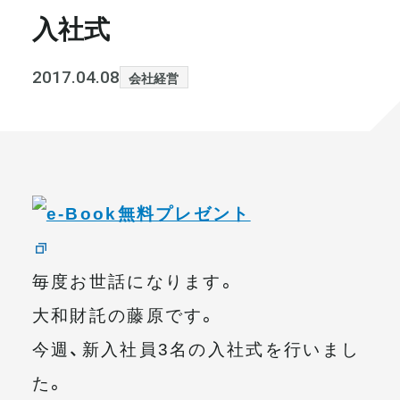
入社式
書籍・メディア
お知らせ
セミナー
採⽤情報
2017.04.08
会社経営
大和財託の意志
コラム
社⻑ブログ
不動産を売りたい方
会社情報
代表メッセージ
毎度お世話になります。
大和財託の藤原です。
今週、新入社員3名の入社式を行いまし
まずは無料で相談
た。