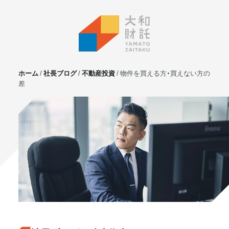
ホーム
社長ブログ
不動産投資
物件を買える方・買えない方の
差
サービス
不動産投資
⼟地活⽤
マンション管理
賃貸管理
実需用戸建・マンション
ホテル事業
お客様の声
プライベート相談