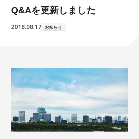
Q&Aを更新しました
書籍・メディア
お知らせ
セミナー
採⽤情報
2018.08.17
お知らせ
大和財託の意志
コラム
社⻑ブログ
不動産を売りたい方
会社情報
代表メッセージ
まずは無料で相談