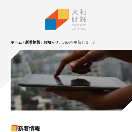
ホーム
新着情報
お知らせ
Q&Aを更新しました
サービス
不動産投資
⼟地活⽤
マンション管理
賃貸管理
実需用戸建・マンション
ホテル事業
お客様の声
プライベート相談
新着情報