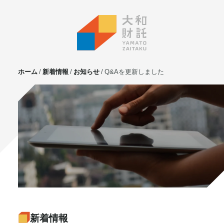
ホーム
新着情報
お知らせ
Q&Aを更新しました
サービス
不動産投資
⼟地活⽤
マンション管理
賃貸管理
実需用戸建・マンション
ホテル事業
お客様の声
プライベート相談
新着情報