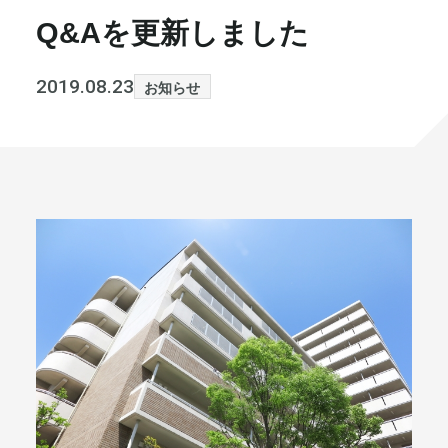
Q&Aを更新しました
書籍・メディア
お知らせ
セミナー
採⽤情報
2019.08.23
お知らせ
大和財託の意志
コラム
社⻑ブログ
不動産を売りたい方
会社情報
代表メッセージ
まずは無料で相談