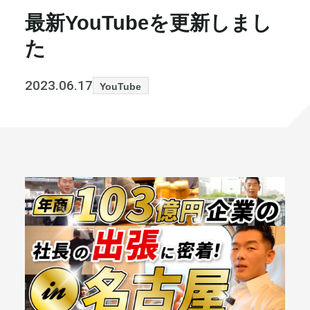
最新YouTubeを更新しまし
書籍・メディア
お知らせ
た
セミナー
採⽤情報
2023.06.17
YouTube
大和財託の意志
コラム
社⻑ブログ
不動産を売りたい方
会社情報
代表メッセージ
まずは無料で相談