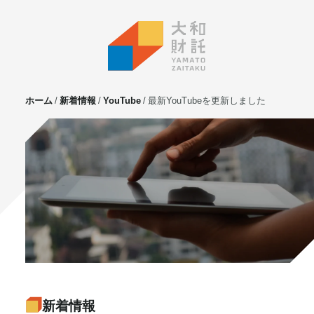
ホーム
新着情報
YouTube
最新YouTubeを更新しました
サービス
不動産投資
⼟地活⽤
マンション管理
賃貸管理
実需用戸建・マンション
ホテル事業
お客様の声
プライベート相談
新着情報