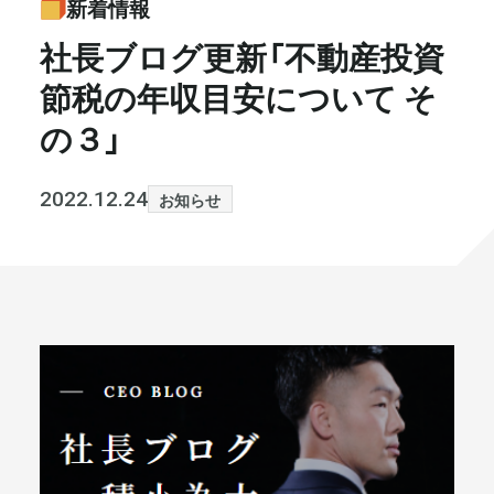
新着情報
書籍・メディア
お知らせ
社長ブログ更新「不動産投資
節税の年収目安について そ
セミナー
採⽤情報
の３」
大和財託の意志
コラム
2022.12.24
お知らせ
社⻑ブログ
不動産を売りたい方
会社情報
代表メッセージ
まずは無料で相談