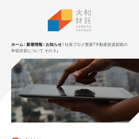
ホーム
新着情報
お知らせ
社長ブログ更新「不動産投資節税の
年収目安について その３」
サービス
不動産投資
⼟地活⽤
マンション管理
賃貸管理
実需用戸建・マンション
ホテル事業
お客様の声
プライベート相談