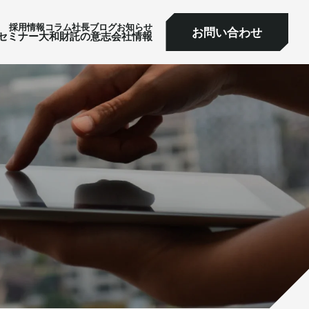
採⽤情報
コラム
社⻑ブログ
お知らせ
お問い合わせ
ミナー
大和財託の意志
会社情報
お問い合わせ
セミナー
大和財託の意志
会社情報
サービス一覧へ
サービス一覧へ