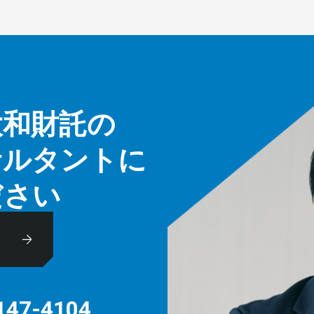
大和財託の
サルタントに
ださい
休
147-4104