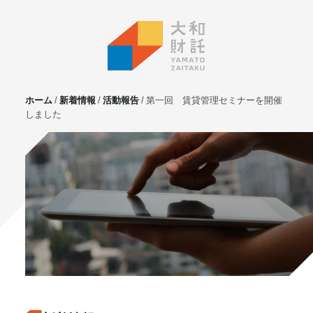
ホーム
新着情報
活動報告
第一回 賃貸管理セミナーを開催
しました
サービス
不動産投資
⼟地活⽤
マンション管理
賃貸管理
実需用戸建・マンション
ホテル事業
お客様の声
プライベート相談