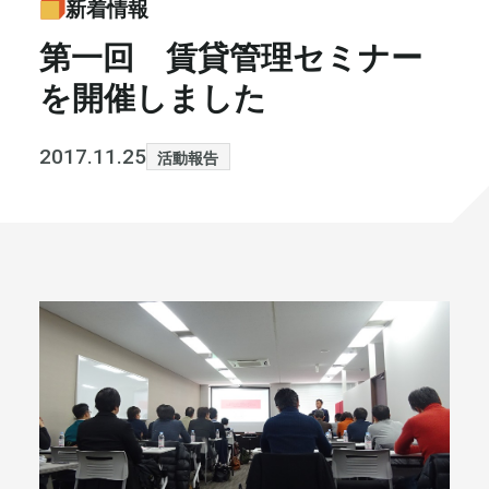
新着情報
書籍・メディア
お知らせ
第一回 賃貸管理セミナー
を開催しました
セミナー
採⽤情報
大和財託の意志
コラム
2017.11.25
活動報告
社⻑ブログ
不動産を売りたい方
会社情報
代表メッセージ
まずは無料で相談