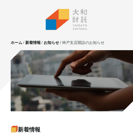
ホーム
新着情報
お知らせ
神戸支店開設のお知らせ
サービス
不動産投資
⼟地活⽤
マンション管理
賃貸管理
実需用戸建・マンション
ホテル事業
お客様の声
プライベート相談
新着情報