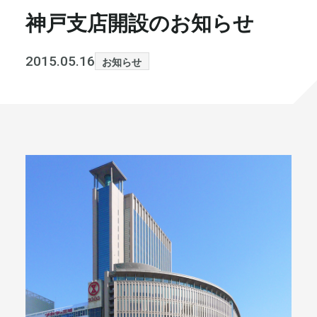
神戸支店開設のお知らせ
書籍・メディア
お知らせ
セミナー
採⽤情報
2015.05.16
お知らせ
大和財託の意志
コラム
社⻑ブログ
不動産を売りたい方
会社情報
代表メッセージ
まずは無料で相談