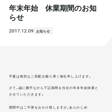
年末年始 休業期間のお知
書籍・メディア
お知らせ
らせ
セミナー
採⽤情報
2017.12.09
お知らせ
大和財託の意志
コラム
社⻑ブログ
不動産を売りたい方
会社情報
代表メッセージ
平素は格別なご高配を賜り厚く御礼申し上げます。
さて、誠に勝手ながら下記期間を当社の年末年始休業と
させていただきます。
まずは無料で相談
期間中はご不便をおかけ致しますが、あらかじめ