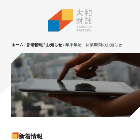
ホーム
新着情報
お知らせ
年末年始 休業期間のお知らせ
サービス
不動産投資
⼟地活⽤
マンション管理
賃貸管理
実需用戸建・マンション
ホテル事業
お客様の声
プライベート相談
新着情報