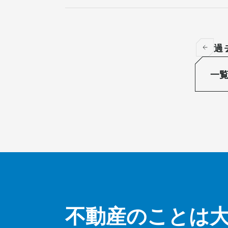
過
一
不動産のことは