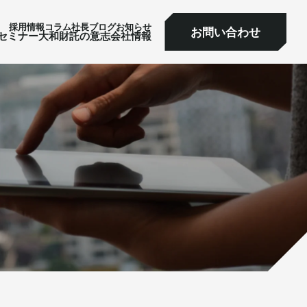
採⽤情報
コラム
社⻑ブログ
お知らせ
お問い合わせ
ミナー
大和財託の意志
会社情報
お問い合わせ
セミナー
大和財託の意志
会社情報
サービス一覧へ
サービス一覧へ