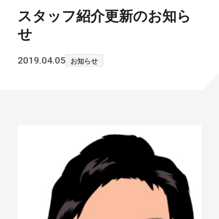
スタッフ紹介更新のお知ら
書籍・メディア
お知らせ
せ
セミナー
採⽤情報
2019.04.05
お知らせ
大和財託の意志
コラム
社⻑ブログ
不動産を売りたい方
会社情報
代表メッセージ
まずは無料で相談