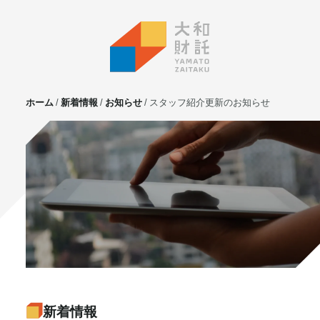
ホーム
新着情報
お知らせ
スタッフ紹介更新のお知らせ
サービス
不動産投資
⼟地活⽤
マンション管理
賃貸管理
実需用戸建・マンション
ホテル事業
お客様の声
プライベート相談
新着情報