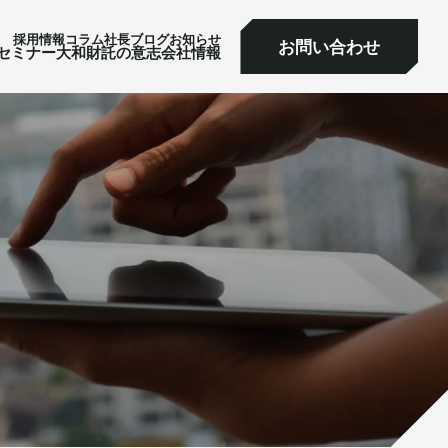
採⽤情報
コラム
社⻑ブログ
お知らせ
お問い合わせ
ミナー
大和財託の意志
会社情報
お問い合わせ
セミナー
大和財託の意志
会社情報
サービス一覧へ
サービス一覧へ