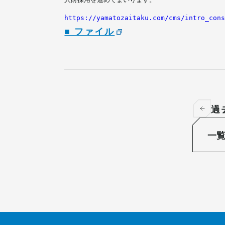
https://yamatozaitaku.com/cms/intro_con
■ ファイル
過
一