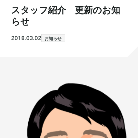
スタッフ紹介 更新のお知
書籍・メディア
お知らせ
らせ
セミナー
採⽤情報
2018.03.02
お知らせ
大和財託の意志
コラム
社⻑ブログ
不動産を売りたい方
会社情報
代表メッセージ
まずは無料で相談