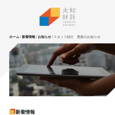
ホーム
新着情報
お知らせ
スタッフ紹介 更新のお知らせ
サービス
不動産投資
⼟地活⽤
マンション管理
賃貸管理
実需用戸建・マンション
ホテル事業
お客様の声
プライベート相談
新着情報