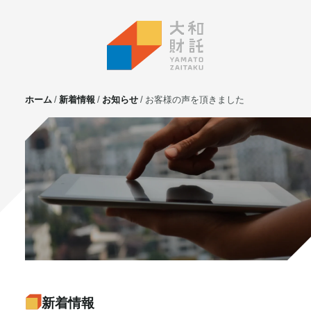
ホーム
新着情報
お知らせ
お客様の声を頂きました
サービス
不動産投資
⼟地活⽤
マンション管理
賃貸管理
実需用戸建・マンション
ホテル事業
お客様の声
プライベート相談
新着情報