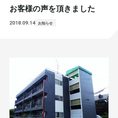
お客様の声を頂きました
書籍・メディア
お知らせ
セミナー
採⽤情報
2018.09.14
お知らせ
大和財託の意志
コラム
社⻑ブログ
不動産を売りたい方
会社情報
代表メッセージ
まずは無料で相談