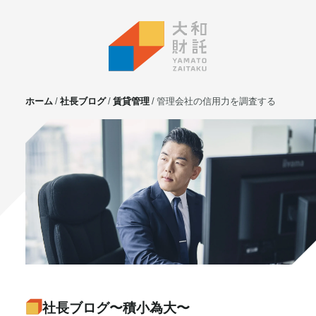
ホーム
社長ブログ
賃貸管理
管理会社の信用力を調査する
サービス
不動産投資
⼟地活⽤
マンション管理
賃貸管理
実需用戸建・マンション
ホテル事業
お客様の声
プライベート相談
社長ブログ〜積小為大〜