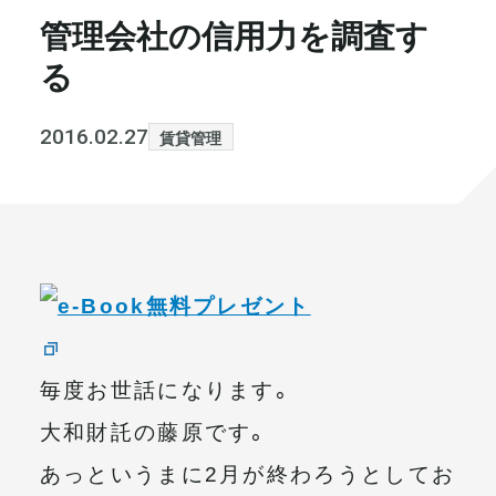
管理会社の信用力を調査す
書籍・メディア
お知らせ
る
セミナー
採⽤情報
2016.02.27
賃貸管理
大和財託の意志
コラム
社⻑ブログ
不動産を売りたい方
会社情報
代表メッセージ
毎度お世話になります。
大和財託の藤原です。
まずは無料で相談
あっというまに2月が終わろうとしてお